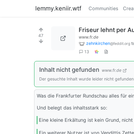
lemmy.keniir.wtf
Communities
Crea
Friseur lehnt per 
47
www.fr.de
zehnkirchen
t
@feddit.org
13
Inhalt nicht gefunden
www.fr.de
Der gesuchte Inhalt wurde leider nicht gefunden
Was die Frankfurter Rundschau alles für ei
Und belegt das inhaltsstark so:
Eine kleine Erkältung ist kein Grund, nic
Ein weiterer Nutzer ist von Vendittis Zette