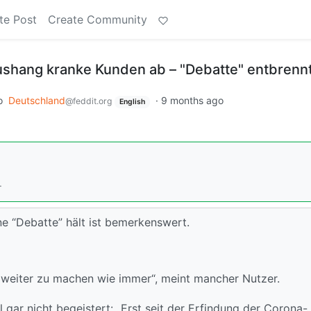
te Post
Create Community
Aushang kranke Kunden ab – "Debatte" entbrenn
o
Deutschland
·
9 months ago
@feddit.org
English
.
ne “Debatte” hält ist bemerkenswert.
ht weiter zu machen wie immer“, meint mancher Nutzer.
l gar nicht begeistert: „Erst seit der Erfindung der Corona-