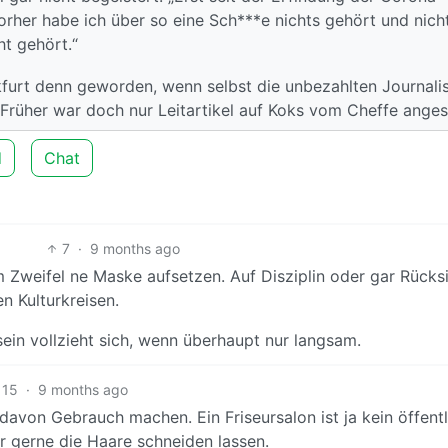
orher habe ich über so eine Sch***e nichts gehört und nich
ht gehört.“
nkfurt denn geworden, wenn selbst die unbezahlten Journali
 Früher war doch nur Leitartikel auf Koks vom Cheffe anges
d
Chat
7
·
9 months ago
 Zweifel ne Maske aufsetzen. Auf Disziplin oder gar Rücks
n Kulturkreisen.
ein vollzieht sich, wenn überhaupt nur langsam.
15
·
9 months ago
avon Gebrauch machen. Ein Friseursalon ist ja kein öffentl
r gerne die Haare schneiden lassen.