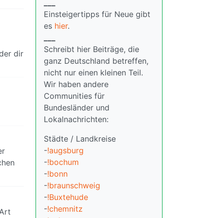
___
Einsteigertipps für Neue gibt
es
hier
.
___
Schreibt hier Beiträge, die
der dir
ganz Deutschland betreffen,
nicht nur einen kleinen Teil.
Wir haben andere
Communities für
Bundesländer und
Lokalnachrichten:
Städte / Landkreise
-
!augsburg
er
-
!bochum
chen
-
!bonn
-
!braunschweig
-
!Buxtehude
-
!chemnitz
Art