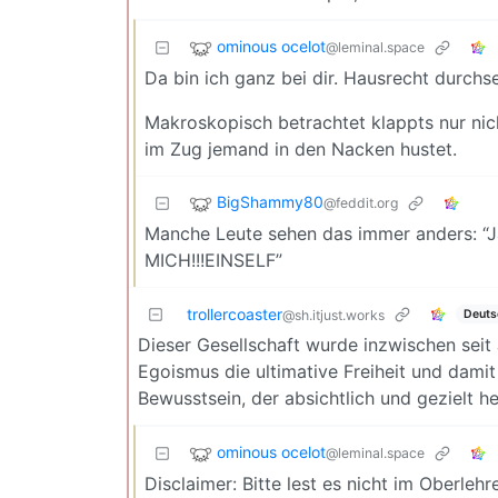
ominous ocelot
@leminal.space
Da bin ich ganz bei dir. Hausrecht durchset
Makroskopisch betrachtet klappts nur nic
im Zug jemand in den Nacken hustet.
BigShammy80
@feddit.org
Manche Leute sehen das immer anders: “Ja 
MICH!!!EINSELF”
trollercoaster
Deuts
@sh.itjust.works
Dieser Gesellschaft wurde inzwischen seit
Egoismus die ultimative Freiheit und damit
Bewusstsein, der absichtlich und gezielt h
ominous ocelot
@leminal.space
Disclaimer: Bitte lest es nicht im Oberlehr