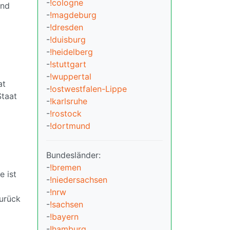
-
!cologne
und
-
!magdeburg
-
!dresden
-
!duisburg
-
!heidelberg
-
!stuttgart
-
!wuppertal
at
-
!ostwestfalen-Lippe
Staat
-
!karlsruhe
-
!rostock
-
!dortmund
Bundesländer:
-
!bremen
e ist
-
!niedersachsen
-
!nrw
urück
-
!sachsen
-
!bayern
-
!hamburg