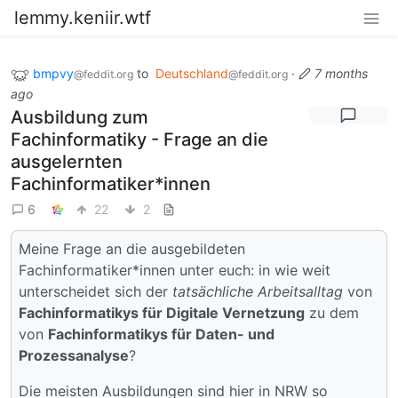
lemmy.keniir.wtf
bmpvy
to
Deutschland
·
7 months
@feddit.org
@feddit.org
ago
Ausbildung zum
Fachinformatiky - Frage an die
ausgelernten
Fachinformatiker*innen
6
22
2
Meine Frage an die ausgebildeten
Fachinformatiker*innen unter euch: in wie weit
unterscheidet sich der
tatsächliche Arbeitsalltag
von
Fachinformatikys für Digitale Vernetzung
zu dem
von
Fachinformatikys für Daten- und
Prozessanalyse
?
Die meisten Ausbildungen sind hier in NRW so