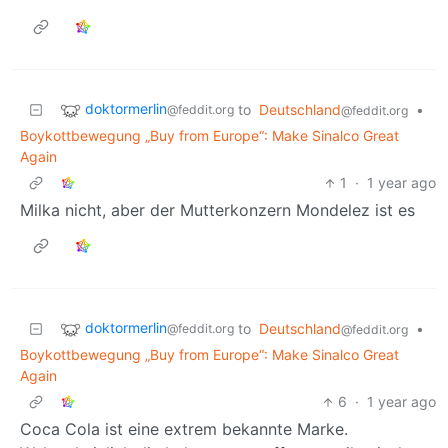
doktormerlin
to
Deutschland
•
@feddit.org
@feddit.org
Boykottbewegung „Buy from Europe“: Make Sinalco Great
Again
1
·
1 year ago
Milka nicht, aber der Mutterkonzern Mondelez ist es
doktormerlin
to
Deutschland
•
@feddit.org
@feddit.org
Boykottbewegung „Buy from Europe“: Make Sinalco Great
Again
6
·
1 year ago
Coca Cola ist eine extrem bekannte Marke.