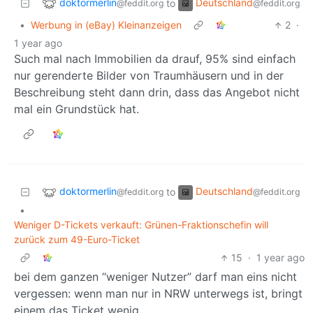
doktormerlin
Deutschland
to
@feddit.org
@feddit.org
•
Werbung in (eBay) Kleinanzeigen
2
·
1 year ago
Such mal nach Immobilien da drauf, 95% sind einfach
nur gerenderte Bilder von Traumhäusern und in der
Beschreibung steht dann drin, dass das Angebot nicht
mal ein Grundstück hat.
doktormerlin
Deutschland
to
@feddit.org
@feddit.org
•
Weniger D-Tickets verkauft: Grünen-Fraktionschefin will
zurück zum 49-Euro-Ticket
15
·
1 year ago
bei dem ganzen “weniger Nutzer” darf man eins nicht
vergessen: wenn man nur in NRW unterwegs ist, bringt
einem das Ticket wenig.