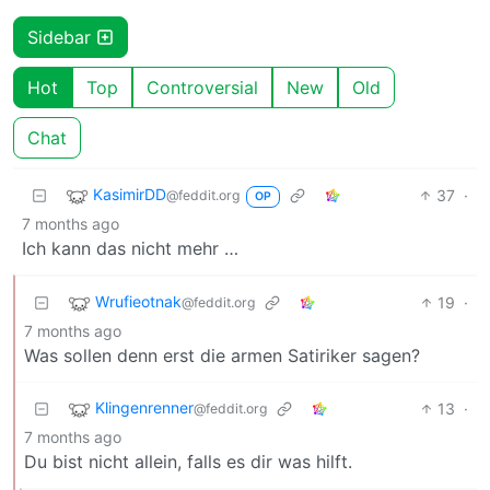
Sidebar
Hot
Top
Controversial
New
Old
Chat
KasimirDD
37
·
@feddit.org
OP
7 months ago
Ich kann das nicht mehr …
Wrufieotnak
19
·
@feddit.org
7 months ago
Was sollen denn erst die armen Satiriker sagen?
Klingenrenner
13
·
@feddit.org
7 months ago
Du bist nicht allein, falls es dir was hilft.