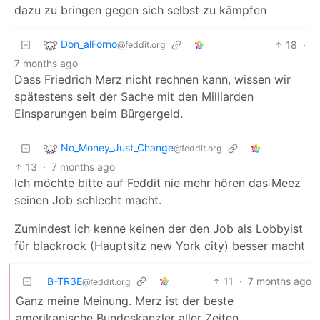
dazu zu bringen gegen sich selbst zu kämpfen
Don_alForno
18
·
@feddit.org
7 months ago
Dass Friedrich Merz nicht rechnen kann, wissen wir
spätestens seit der Sache mit den Milliarden
Einsparungen beim Bürgergeld.
No_Money_Just_Change
@feddit.org
13
·
7 months ago
Ich möchte bitte auf Feddit nie mehr hören das Meez
seinen Job schlecht macht.
Zumindest ich kenne keinen der den Job als Lobbyist
für blackrock (Hauptsitz new York city) besser macht
B-TR3E
11
·
7 months ago
@feddit.org
Ganz meine Meinung. Merz ist der beste
amerikanische Bundeskanzler aller Zeiten.