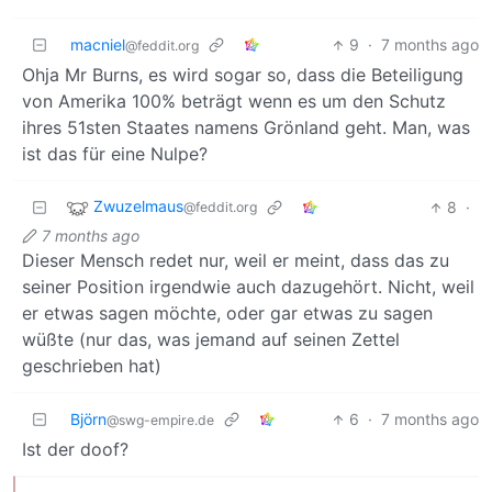
macniel
9
·
7 months ago
@feddit.org
Ohja Mr Burns, es wird sogar so, dass die Beteiligung
von Amerika 100% beträgt wenn es um den Schutz
ihres 51sten Staates namens Grönland geht. Man, was
ist das für eine Nulpe?
Zwuzelmaus
8
·
@feddit.org
7 months ago
Dieser Mensch redet nur, weil er meint, dass das zu
seiner Position irgendwie auch dazugehört. Nicht, weil
er etwas sagen möchte, oder gar etwas zu sagen
wüßte (nur das, was jemand auf seinen Zettel
geschrieben hat)
Björn
6
·
7 months ago
@swg-empire.de
Ist der doof?