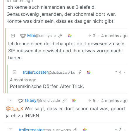
4 months ago
Ich kenne auch niemanden aus Bielefeld.
Genausowenig jemanden, der schonmal dort war.
Könnte was dran sein, dass es das gar nicht gibt.
Mîm
3
·
4 months ago
@lemmy.zip
Ich kenne einen der behauptet dort gewesen zu sein.
SIE müssen ihn erwischt und ihm etwas vorgemacht
haben.
trollercoaster
4
·
@sh.itjust.works
4 months ago
Potemkin’sche Dörfer. Alter Trick.
tikaey
5
·
4 months ago
@friendica.de
@D_a_X
Wer sagt, dass er dort schon mal was, gehört
ja eh zu IHNEN
trollercoaster
3
·
@sh.itjust.works