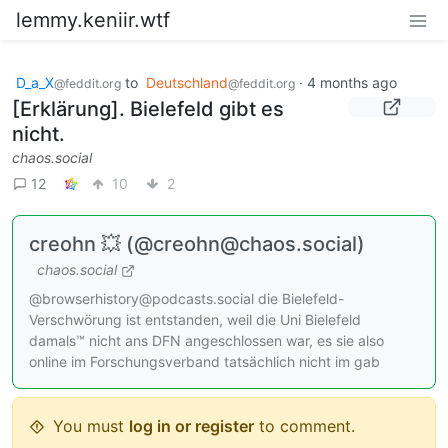
lemmy.keniir.wtf
D_a_X
to
Deutschland
·
4 months ago
@feddit.org
@feddit.org
[Erklärung]. Bielefeld gibt es
nicht.
chaos.social
12
10
2
creohn 💥 (@creohn@chaos.social)
chaos.social
@browserhistory@podcasts.social die Bielefeld-
Verschwörung ist entstanden, weil die Uni Bielefeld
damals™ nicht ans DFN angeschlossen war, es sie also
online im Forschungsverband tatsächlich nicht im gab
You must
log in or register
to comment.