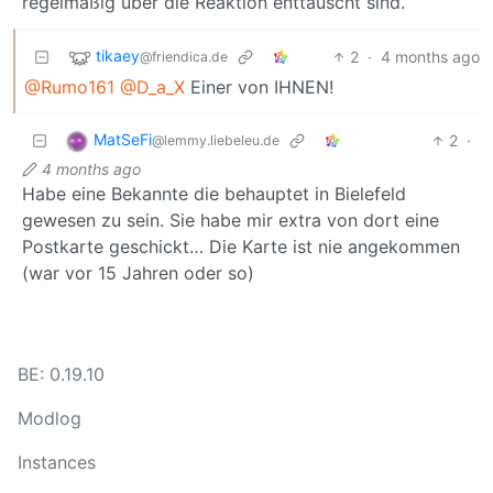
regelmäßig über die Reaktion enttäuscht sind.
tikaey
2
·
4 months ago
@friendica.de
@Rumo161
@D_a_X
Einer von IHNEN!
MatSeFi
2
·
@lemmy.liebeleu.de
4 months ago
Habe eine Bekannte die behauptet in Bielefeld
gewesen zu sein. Sie habe mir extra von dort eine
Postkarte geschickt… Die Karte ist nie angekommen
(war vor 15 Jahren oder so)
BE: 0.19.10
Modlog
Instances