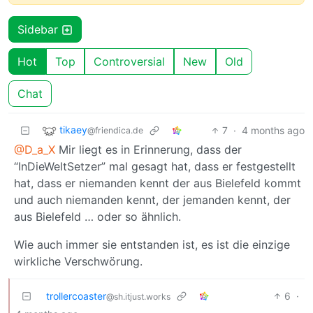
Sidebar
Hot
Top
Controversial
New
Old
Chat
tikaey
7
·
4 months ago
@friendica.de
@D_a_X
Mir liegt es in Erinnerung, dass der
“InDieWeltSetzer” mal gesagt hat, dass er festgestellt
hat, dass er niemanden kennt der aus Bielefeld kommt
und auch niemanden kennt, der jemanden kennt, der
aus Bielefeld … oder so ähnlich.
Wie auch immer sie entstanden ist, es ist die einzige
wirkliche Verschwörung.
trollercoaster
6
·
@sh.itjust.works